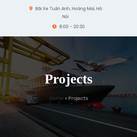
Bãi Xe Tuấn Anh, Hoàng Mai, Hà
Nội
8:00 - 20:30
Projects
Home
»
Projects