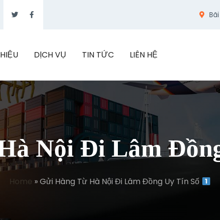
Bãi
THIỆU
DỊCH VỤ
TIN TỨC
LIÊN HỆ
Hà Nội Đi Lâm Đồn
Home
»
Gửi Hàng Từ Hà Nội Đi Lâm Đồng Uy Tín Số