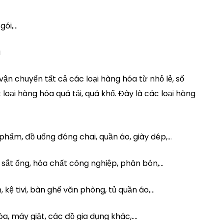
gói,…
a
vận chuyển tất cả các loại hàng hóa từ nhỏ lẻ, số
loại hàng hóa quá tải, quá khổ. Đây là các loại hàng
 phẩm, đồ uống đóng chai, quần áo, giày dép,…
sắt ống, hóa chất công nghiệp, phân bón,…
, kệ tivi, bàn ghế văn phòng, tủ quần áo,…
 hòa, máy giặt, các đồ gia dụng khác,….