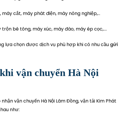
máy cắt, máy phát điện, máy nông nghiệp,…
y trộn bê tông, máy xúc, máy đào, máy ép cọc,….
ng lựa chọn được dịch vụ phù hợp khi có nhu cầu
gửi
 khi vận chuyển Hà Nội
o nhận vận chuyển Hà Nội Lâm Đồng, vận tải Kim Phát
nhau như: