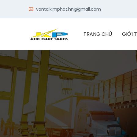
vantaikimphat.hn@gmail.com
TRANG CHỦ
GIỚI 