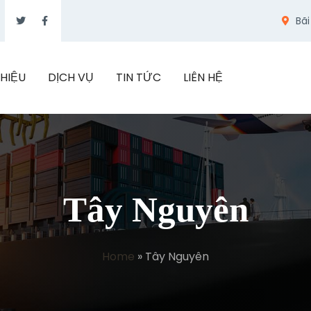
Bãi
THIỆU
DỊCH VỤ
TIN TỨC
LIÊN HỆ
Tây Nguyên
Home
»
Tây Nguyên