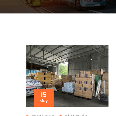
15
May