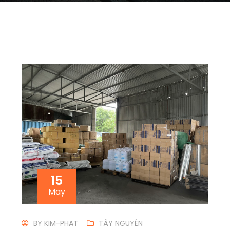
15
May
BY
KIM-PHAT
TÂY NGUYÊN