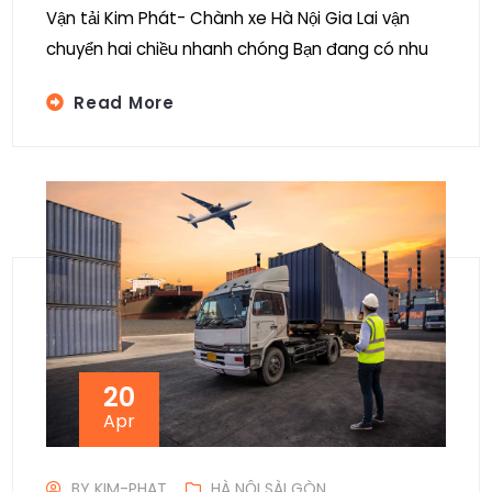
Vận tải Kim Phát- Chành xe Hà Nội Gia Lai vận
chuyển hai chiều nhanh chóng Bạn đang có nhu
Read More
20
Apr
BY
KIM-PHAT
HÀ NỘI SÀI GÒN